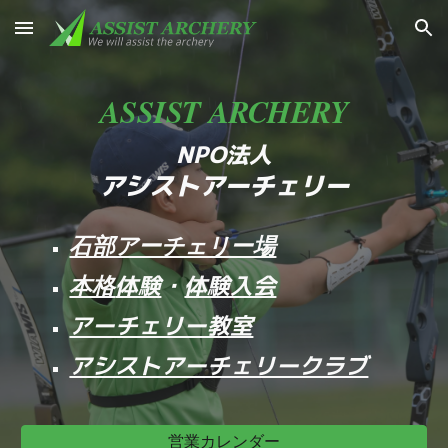
Skip to main content
Skip to navigation
ASSIST ARCHERY
NPO法人
アシストアーチェリー
石部アーチェリー場
体験
・
体験入会
本格
アーチェリー教室
アシストアーチェリークラブ
営業カレンダー