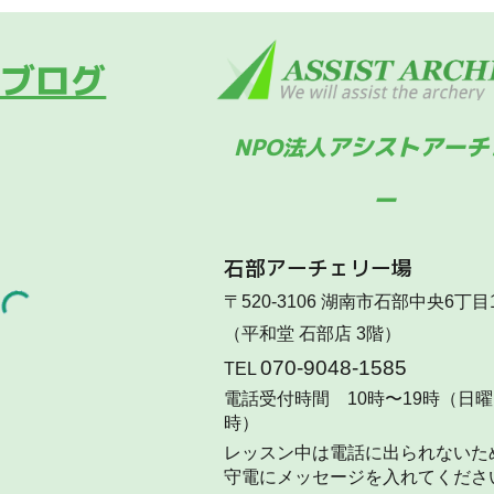
表ブログ
アシストアーチ
NPO法人
ー
石部
アーチェリー場
〒520-3106 湖南市石部中央6丁目1
（平和堂 石部店 3階）
070-9048-1585
TEL
電話受付時間 10時〜19時（日曜 
時）
レッスン中は電話に出られないた
守電にメッセージを入れてくださ